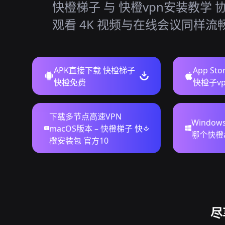
快橙梯子 与 快橙vpn安装教学 
观看 4K 视频与在线会议同样流
APK直接下载 快橙梯子
App S
快橙免费
快橙子vp
下载多节点高速VPN
Windo
macOS版本 – 快橙梯子 快
哪个快橙
橙安装包 官方10
尽