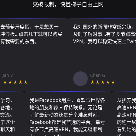
突破限制，快橙梯子自由上网
算去葡萄牙度假，于是想买一
我对国外的新闻非常感兴趣
冲浪板...点击几下就可以购买
及时了解时事...有了多节点高
所有我需要的东西。
VPN，我可以稳定快速上Twit
Jan V
Chen G
★★★★★
★★★★★
院学习，
我是Facebook用户，喜欢与世界各
从抚养
界各地，
地的朋友和家人保持联系。无论是
高速VP
们交流。
了解最新动态还是分享难忘时刻，
高速VP
现了这个
Facebook都是我首选的平台。幸亏
的迪士
友聊天和
有多节点高速VPN，我能无缝顺利
看到她